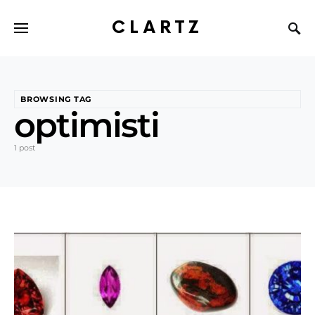
CLARTZ
BROWSING TAG
optimisti
1 post