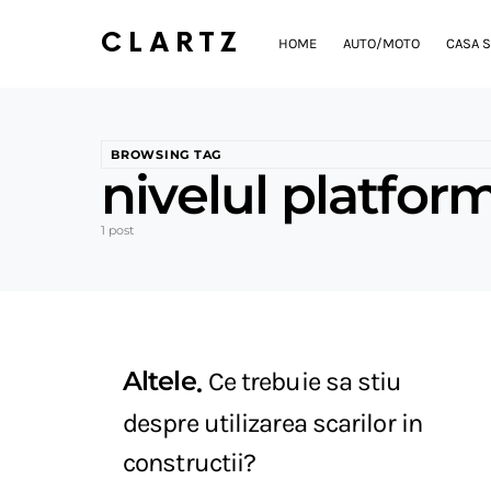
CLARTZ
HOME
AUTO/MOTO
CASA S
BROWSING TAG
nivelul platfor
1 post
Altele
Ce trebuie sa stiu
despre utilizarea scarilor in
constructii?