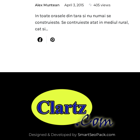
Alex Muntean
April 3, 2015
405 views
In toate orasele din tara si nu numai se
construieste. Se contruieste atat in mediul rural,
cat si…
Designed & Developed by
SmartSeoPack.com