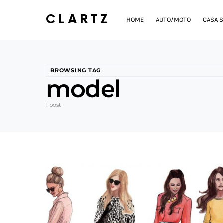
CLARTZ
HOME
AUTO/MOTO
CASA S
BROWSING TAG
model
1 post