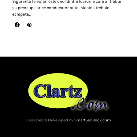
Siguranta la volan este unul dintre lucrurile care ar trebui
sa preocupe orice conducator auto. Masina trebuie
echipata…
Designed & Developed by
SmartSeoPack.com