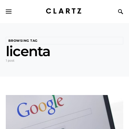
CLARTZ
BROWSING TAG
licenta
1 post