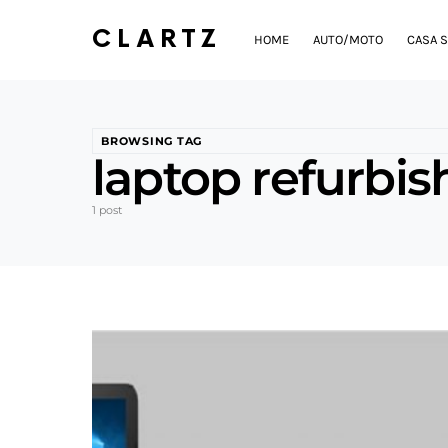
CLARTZ
HOME
AUTO/MOTO
CASA S
BROWSING TAG
laptop refurbis
1 post