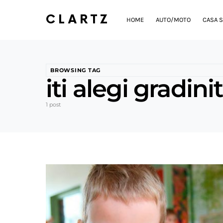
CLARTZ
HOME
AUTO/MOTO
CASA S
BROWSING TAG
iti alegi gradin
1 post