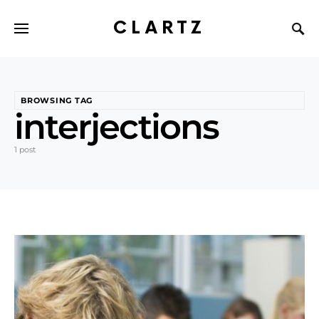
CLARTZ
BROWSING TAG
interjections
1 post