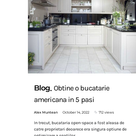
Blog
Obtine o bucatarie
americana in 5 pasi
Alex Muntean
October 14, 2022
712 views
In trecut, bucataria open-space a fost aleasa de
catre proprietari deoarece era singura optiune de
optimizare a spatiilor…