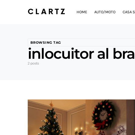
CLARTZ
HOME
AUTO/MOTO
CASA S
BROWSING TAG
inlocuitor al br
2 posts