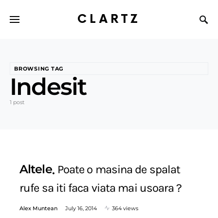
CLARTZ
BROWSING TAG
Indesit
1 post
Altele
Poate o masina de spalat
rufe sa iti faca viata mai usoara ?
Alex Muntean
July 16, 2014
364 views