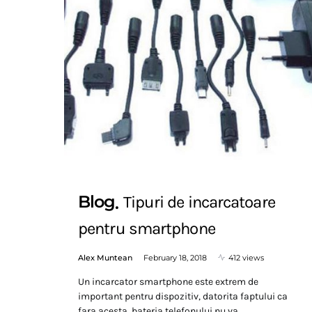
Blog
Tipuri de incarcatoare
pentru smartphone
Alex Muntean
February 18, 2018
412 views
Un incarcator smartphone este extrem de
important pentru dispozitiv, datorita faptului ca
fara acesta, bateria telefonului nu va…