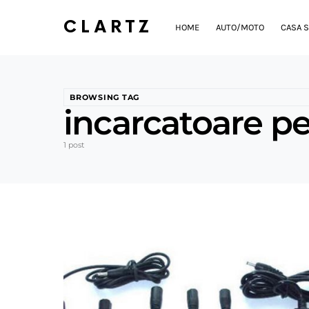
CLARTZ
HOME
AUTO/MOTO
CASA S
BROWSING TAG
incarcatoare p
1 post