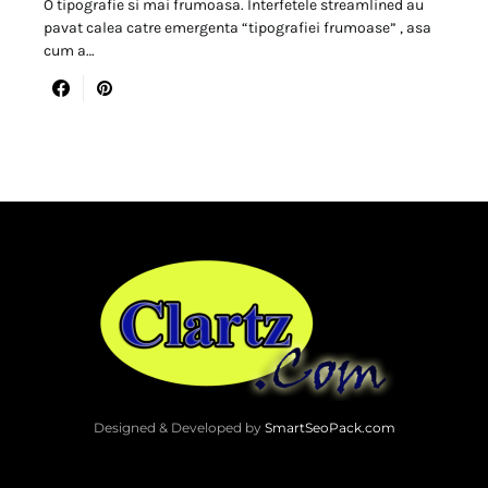
O tipografie si mai frumoasa. Interfetele streamlined au
pavat calea catre emergenta “tipografiei frumoase” , asa
cum a…
Designed & Developed by
SmartSeoPack.com