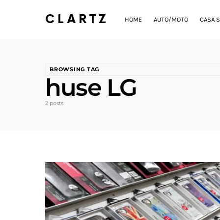
CLARTZ
HOME
AUTO/MOTO
CASA S
BROWSING TAG
huse LG
2 posts