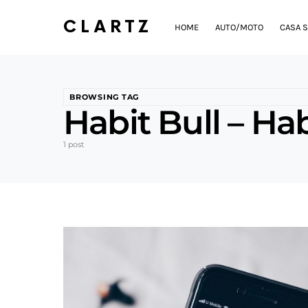
CLARTZ
HOME
AUTO/MOTO
CASA S
BROWSING TAG
Habit Bull – Ha
1 post