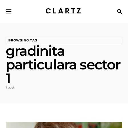
CLARTZ
BROWSING TAG
gradinita
particulara sector
1
1 post