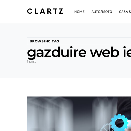
CLARTZ
HOME
AUTO/MOTO
CASA S
BROWSING TAG
gazduire web ie
1 post