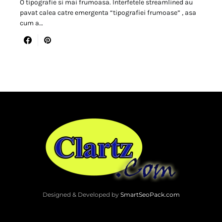
O tipografie si mai frumoasa. Interfetele streamlined au
pavat calea catre emergenta “tipografiei frumoase” , asa
cum a…
Designed & Developed by
SmartSeoPack.com