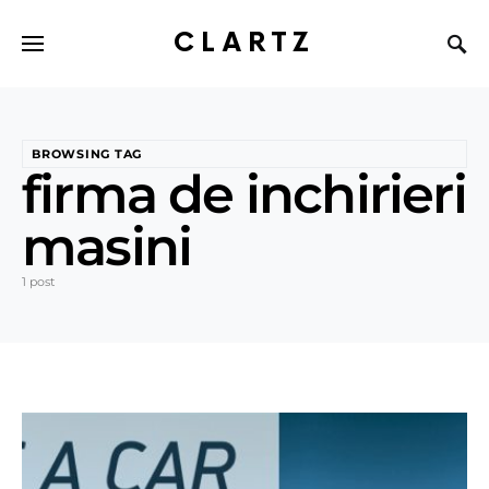
CLARTZ
BROWSING TAG
firma de inchirieri
masini
1 post