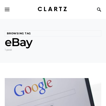
CLARTZ
BROWSING TAG
eBay
1 post