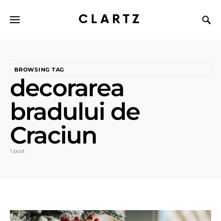
CLARTZ
BROWSING TAG
decorarea
bradului de
Craciun
1 post