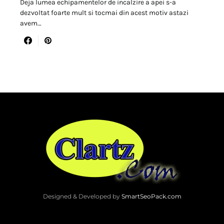
Deja lumea echipamentelor de incalzire a apei s-a
dezvoltat foarte mult si tocmai din acest motiv astazi
avem…
Designed & Developed by
SmartSeoPack.com