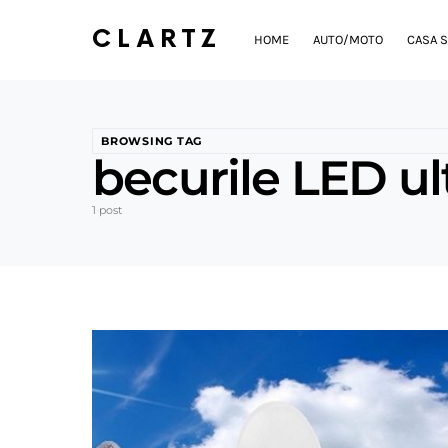
CLARTZ
HOME
AUTO/MOTO
CASA S
BROWSING TAG
becurile LED ul
1 post