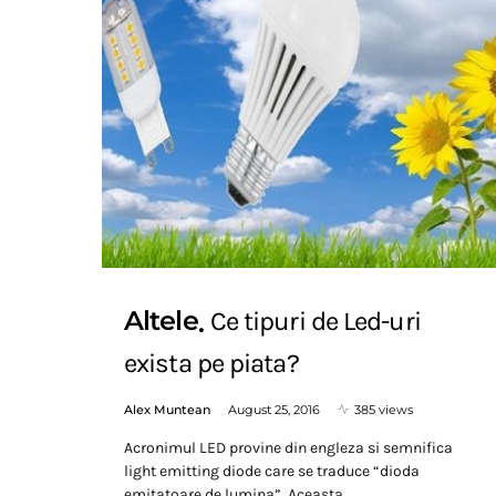
Altele
Ce tipuri de Led-uri
exista pe piata?
Alex Muntean
August 25, 2016
385 views
Acronimul LED provine din engleza si semnifica
light emitting diode care se traduce “dioda
emitatoare de lumina”. Aceasta…