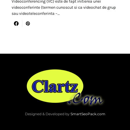
Videoconferencing (VC) este de fapt initierea unei
videoconferinte (termen cunoscut si ca videochat de grup
sau videoteleconferinta –…
Designed & Developed by
SmartSeoPack.com