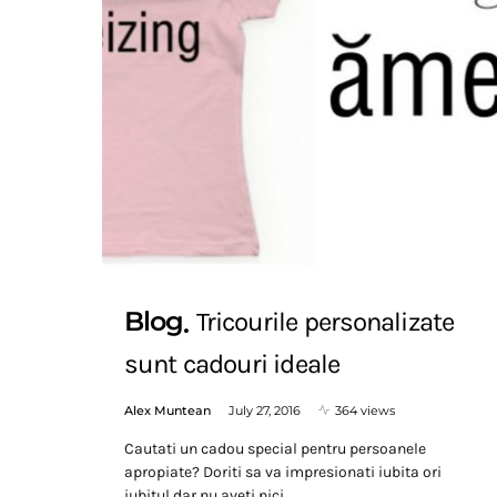
Blog
Tricourile personalizate
sunt cadouri ideale
Alex Muntean
July 27, 2016
364 views
Cautati un cadou special pentru persoanele
apropiate? Doriti sa va impresionati iubita ori
iubitul dar nu aveti nici…