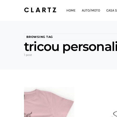
CLARTZ
HOME
AUTO/MOTO
CASA S
BROWSING TAG
tricou personal
1 post