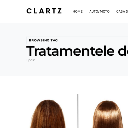
CLARTZ
HOME
AUTO/MOTO
CASA S
BROWSING TAG
Tratamentele d
1 post