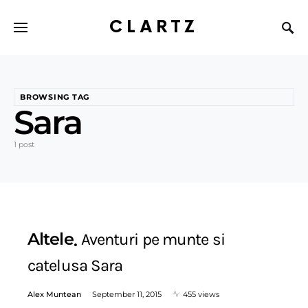
CLARTZ
BROWSING TAG
Sara
1 post
Altele
Aventuri pe munte si
catelusa Sara
Alex Muntean
September 11, 2015
455 views