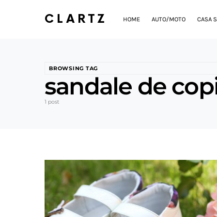
CLARTZ
HOME
AUTO/MOTO
CASA S
BROWSING TAG
sandale de copi
1 post