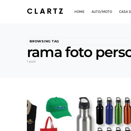
CLARTZ
HOME
AUTO/MOTO
CASA S
BROWSING TAG
rama foto perso
1 post