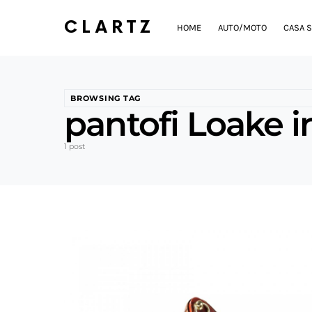
CLARTZ
HOME
AUTO/MOTO
CASA S
BROWSING TAG
pantofi Loake 
1 post