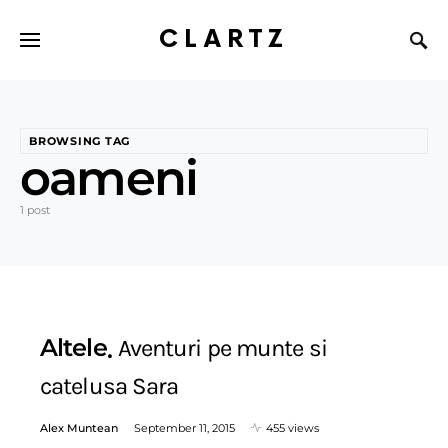
CLARTZ
BROWSING TAG
oameni
1 post
Altele
Aventuri pe munte si
catelusa Sara
Alex Muntean
September 11, 2015
455 views