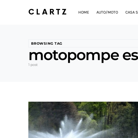
CLARTZ
HOME
AUTO/MOTO
CASA S
BROWSING TAG
motopompe este
1 post