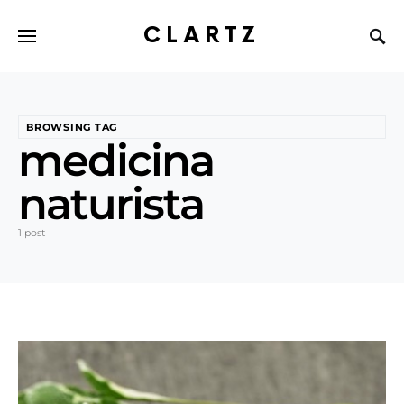
CLARTZ
BROWSING TAG
medicina
naturista
1 post