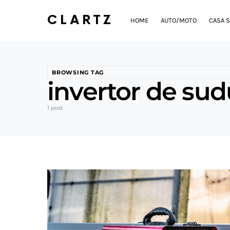
CLARTZ
HOME
AUTO/MOTO
CASA S
BROWSING TAG
invertor de sud
1 post