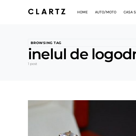
CLARTZ
HOME
AUTO/MOTO
CASA S
BROWSING TAG
inelul de logod
1 post