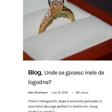
Blog
Unde se gasesc inele de
logodna?
Alex Muntean
July 18, 2018
381 views
Tinerii indragostiti, dupa o anumita perioada in
care totul decurge perfect in relatia lor, incep
incetul cu incetul…