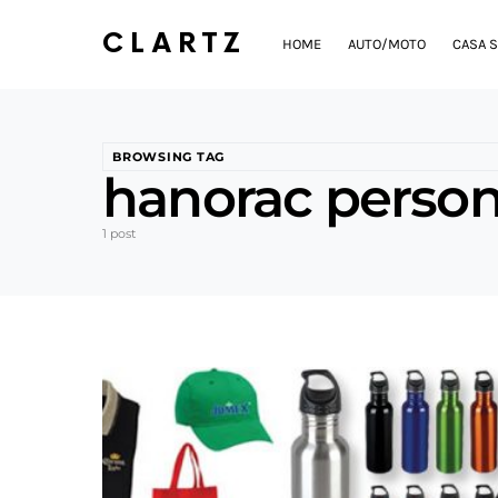
CLARTZ
HOME
AUTO/MOTO
CASA S
BROWSING TAG
hanorac person
1 post