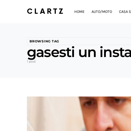
CLARTZ
HOME
AUTO/MOTO
CASA S
BROWSING TAG
gasesti un insta
1 post