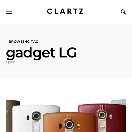
CLARTZ
BROWSING TAG
gadget LG
1 post