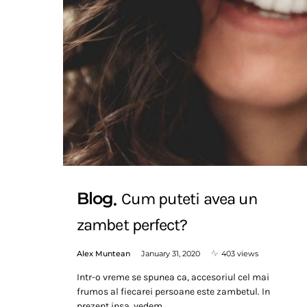
Blog
Cum puteti avea un
zambet perfect?
Alex Muntean
January 31, 2020
403 views
Intr-o vreme se spunea ca, accesoriul cel mai
frumos al fiecarei persoane este zambetul. In
prezent insa, vedem…