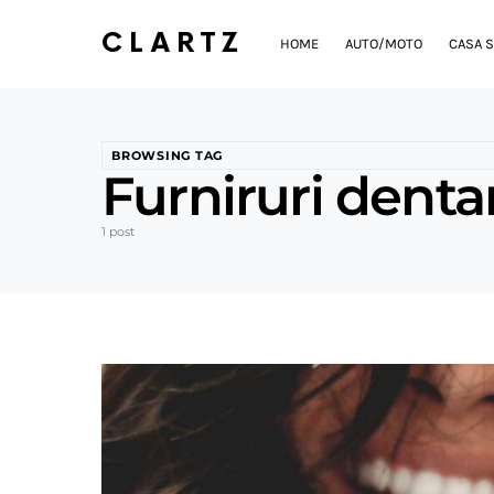
CLARTZ
HOME
AUTO/MOTO
CASA S
BROWSING TAG
Furniruri denta
1 post