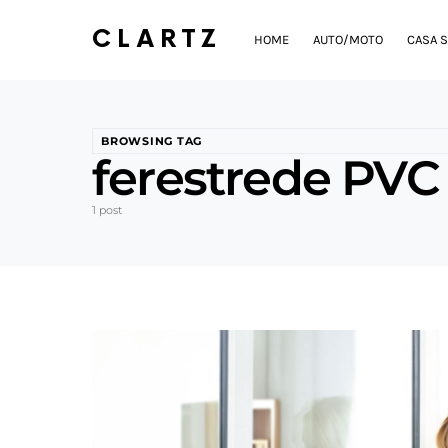
CLARTZ
HOME
AUTO/MOTO
CASA S
BROWSING TAG
ferestrede PVC
1 post