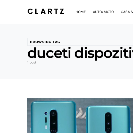
CLARTZ
HOME
AUTO/MOTO
CASA S
BROWSING TAG
duceti dispoziti
1 post