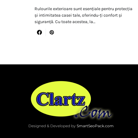
Rulourile exterioare sunt esențiale pentru protecția
și intimitatea casei tale, oferindu-ți confort și
siguranță. Cu toate acestea, la…
Designed & Developed by
SmartSeoPack.com