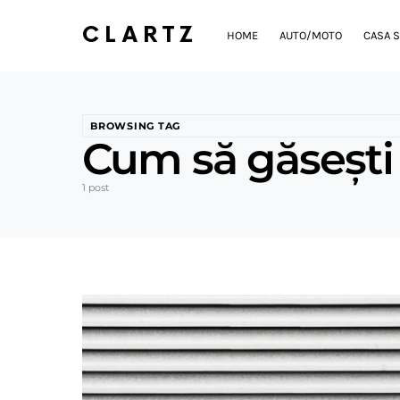
CLARTZ
HOME
AUTO/MOTO
CASA S
BROWSING TAG
Cum să găsești 
1 post