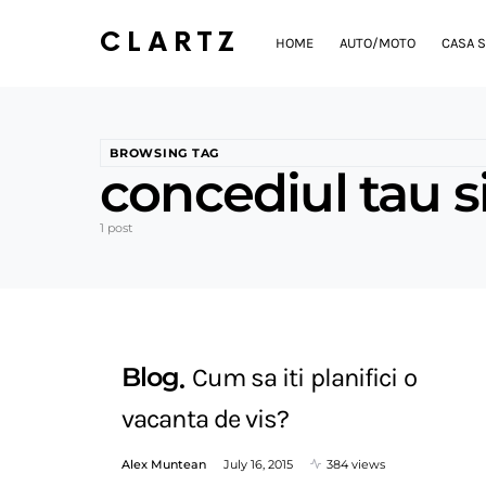
CLARTZ
HOME
AUTO/MOTO
CASA S
BROWSING TAG
concediul tau si 
1 post
Blog
Cum sa iti planifici o
vacanta de vis?
Alex Muntean
July 16, 2015
384 views