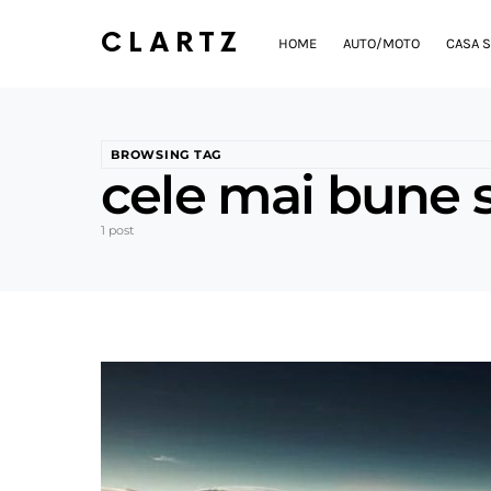
CLARTZ
HOME
AUTO/MOTO
CASA S
BROWSING TAG
cele mai bune se
1 post