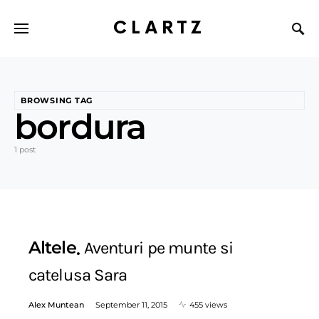
CLARTZ
BROWSING TAG
bordura
1 post
Altele
Aventuri pe munte si
catelusa Sara
Alex Muntean
September 11, 2015
455 views