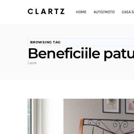
CLARTZ
HOME
AUTO/MOTO
CASA S
BROWSING TAG
Beneficiile patur
1 post