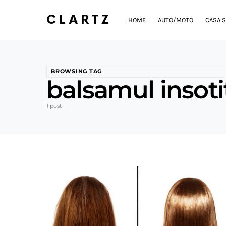
CLARTZ
HOME
AUTO/MOTO
CASA S
BROWSING TAG
balsamul insoti
1 post